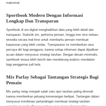
maksimal.
Sportbook Modern Dengan Informasi
Lengkap Dan Transparan
Sportbook di era digital menghadirkan data yang lebih detail dan
transparan. Statistik tim, performa pemain, hingga tren skor terbaru
tersedia secara real-time untuk membantu pemain membuat
keputusan yang lebih cerdas. Transparansi ini memberikan rasa
percaya diri bagi pengguna, karena setiap informasi dapat dijadikan
acuan dalam menyusun strategi taruhan. Dengan desain minimalis,
sportbook terasa lebih bersih dan mendukung analisis mendalam
bagi penggemar judi bola.
Mix Parlay Sebagai Tantangan Strategis Bagi
Pemain
Mix parlay tetap menjadi salah satu opsi taruhan paling diminati
karena memberikan peluang kemenangan berlipat. Tantangan dalam
menyusun kombinasi pertandingan membuat strategi taruhan