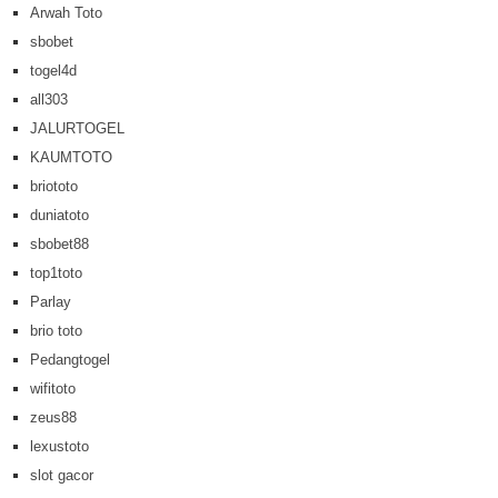
Arwah Toto
sbobet
togel4d
all303
JALURTOGEL
KAUMTOTO
briototo
duniatoto
sbobet88
top1toto
Parlay
brio toto
Pedangtogel
wifitoto
zeus88
lexustoto
slot gacor