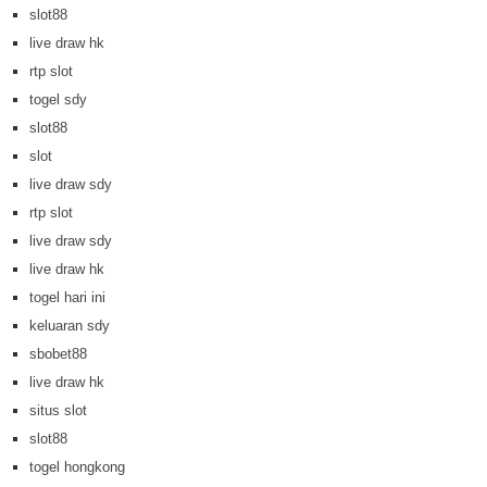
slot88
live draw hk
rtp slot
togel sdy
slot88
slot
live draw sdy
rtp slot
live draw sdy
live draw hk
togel hari ini
keluaran sdy
sbobet88
live draw hk
situs slot
slot88
togel hongkong