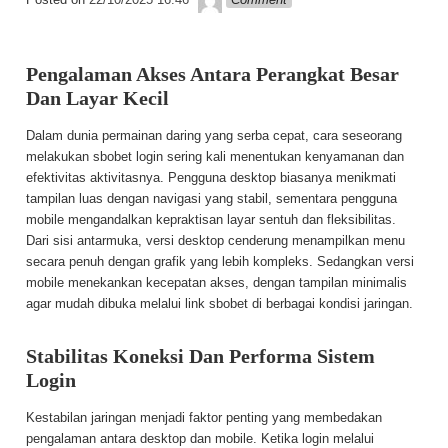
Pengalaman Akses Antara Perangkat Besar
Dan Layar Kecil
Dalam dunia permainan daring yang serba cepat, cara seseorang
melakukan sbobet login sering kali menentukan kenyamanan dan
efektivitas aktivitasnya. Pengguna desktop biasanya menikmati
tampilan luas dengan navigasi yang stabil, sementara pengguna
mobile mengandalkan kepraktisan layar sentuh dan fleksibilitas.
Dari sisi antarmuka, versi desktop cenderung menampilkan menu
secara penuh dengan grafik yang lebih kompleks. Sedangkan versi
mobile menekankan kecepatan akses, dengan tampilan minimalis
agar mudah dibuka melalui link sbobet di berbagai kondisi jaringan.
Stabilitas Koneksi Dan Performa Sistem
Login
Kestabilan jaringan menjadi faktor penting yang membedakan
pengalaman antara desktop dan mobile. Ketika login melalui