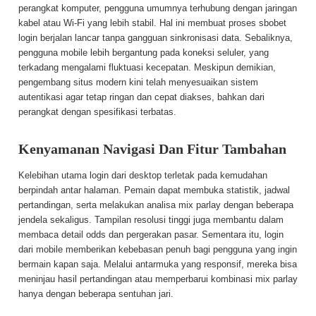
perangkat komputer, pengguna umumnya terhubung dengan jaringan
kabel atau Wi-Fi yang lebih stabil. Hal ini membuat proses sbobet
login berjalan lancar tanpa gangguan sinkronisasi data. Sebaliknya,
pengguna mobile lebih bergantung pada koneksi seluler, yang
terkadang mengalami fluktuasi kecepatan. Meskipun demikian,
pengembang situs modern kini telah menyesuaikan sistem
autentikasi agar tetap ringan dan cepat diakses, bahkan dari
perangkat dengan spesifikasi terbatas.
Kenyamanan Navigasi Dan Fitur Tambahan
Kelebihan utama login dari desktop terletak pada kemudahan
berpindah antar halaman. Pemain dapat membuka statistik, jadwal
pertandingan, serta melakukan analisa mix parlay dengan beberapa
jendela sekaligus. Tampilan resolusi tinggi juga membantu dalam
membaca detail odds dan pergerakan pasar. Sementara itu, login
dari mobile memberikan kebebasan penuh bagi pengguna yang ingin
bermain kapan saja. Melalui antarmuka yang responsif, mereka bisa
meninjau hasil pertandingan atau memperbarui kombinasi mix parlay
hanya dengan beberapa sentuhan jari.