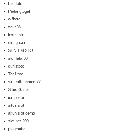
brio toto
Pedangtogel
wifitoto
zeus88
lexustoto
slot gacor
SENI108 SLOT
slot fafa 88
duniatoto
Top1toto
slot raffi ahmad 77
Situs Gacor
idn poker
situs slot
akun slot demo
slot bet 200
pragmatic