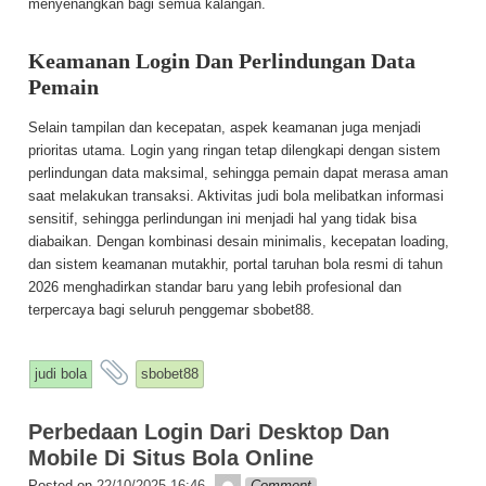
menyenangkan bagi semua kalangan.
Keamanan Login Dan Perlindungan Data
Pemain
Selain tampilan dan kecepatan, aspek keamanan juga menjadi
prioritas utama. Login yang ringan tetap dilengkapi dengan sistem
perlindungan data maksimal, sehingga pemain dapat merasa aman
saat melakukan transaksi. Aktivitas judi bola melibatkan informasi
sensitif, sehingga perlindungan ini menjadi hal yang tidak bisa
diabaikan. Dengan kombinasi desain minimalis, kecepatan loading,
dan sistem keamanan mutakhir, portal taruhan bola resmi di tahun
2026 menghadirkan standar baru yang lebih profesional dan
terpercaya bagi seluruh penggemar sbobet88.
and
judi bola
sbobet88
tagged
Perbedaan Login Dari Desktop Dan
Mobile Di Situs Bola Online
Kobe
Posted on
22/10/2025 16:46
Comment