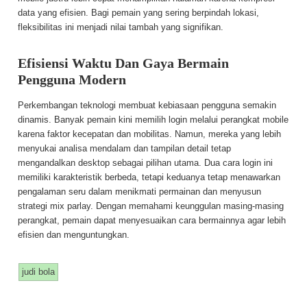
data yang efisien. Bagi pemain yang sering berpindah lokasi,
fleksibilitas ini menjadi nilai tambah yang signifikan.
Efisiensi Waktu Dan Gaya Bermain
Pengguna Modern
Perkembangan teknologi membuat kebiasaan pengguna semakin
dinamis. Banyak pemain kini memilih login melalui perangkat mobile
karena faktor kecepatan dan mobilitas. Namun, mereka yang lebih
menyukai analisa mendalam dan tampilan detail tetap
mengandalkan desktop sebagai pilihan utama. Dua cara login ini
memiliki karakteristik berbeda, tetapi keduanya tetap menawarkan
pengalaman seru dalam menikmati permainan dan menyusun
strategi mix parlay. Dengan memahami keunggulan masing-masing
perangkat, pemain dapat menyesuaikan cara bermainnya agar lebih
efisien dan menguntungkan.
judi bola