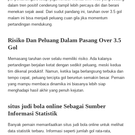
dalam tren positif cenderung tampil lebih percaya diri dan berani
menekan sejak awal. Dari sudut pandang ini, taruhan over 3.5 gol
malam ini bisa menjadi peluang cuan gila jika momentum
pertandingan mendukung.
Risiko Dan Peluang Dalam Pasang Over 3.5
Gol
Memasang taruhan over selalu memiliki risiko. Ada kalanya
pertandingan berjalan ketat dengan sedikit peluang, meski kedua
tim dikenal produktif. Namun, ketika laga berlangsung terbuka dan
tempo cepat, peluang tercipta gol beruntun semakin besar. Pemain
yang mampu membaca dinamika ini biasanya lebih siap
menghadapi hasil akhir yang penuh kejutan.
situs judi bola online Sebagai Sumber
Informasi Statistik
Banyak pemain memanfaatkan situs judi bola online untuk melihat
data statistik terbaru. Informasi seperti jumlah gol rata-rata,