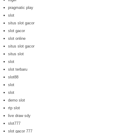
pragmatic play
slot
situs slot gacor
slot gacor
slot online
situs slot gacor
situs slot
slot
slot terbaru
slot88
slot
slot
demo slot
rtp slot
live draw sdy
slot777
slot gacor 777