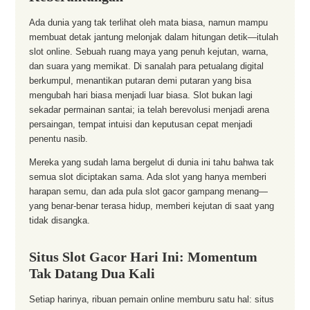
Ada dunia yang tak terlihat oleh mata biasa, namun mampu
membuat detak jantung melonjak dalam hitungan detik—itulah
slot online. Sebuah ruang maya yang penuh kejutan, warna,
dan suara yang memikat. Di sanalah para petualang digital
berkumpul, menantikan putaran demi putaran yang bisa
mengubah hari biasa menjadi luar biasa. Slot bukan lagi
sekadar permainan santai; ia telah berevolusi menjadi arena
persaingan, tempat intuisi dan keputusan cepat menjadi
penentu nasib.
Mereka yang sudah lama bergelut di dunia ini tahu bahwa tak
semua slot diciptakan sama. Ada slot yang hanya memberi
harapan semu, dan ada pula slot gacor gampang menang—
yang benar-benar terasa hidup, memberi kejutan di saat yang
tidak disangka.
Situs Slot Gacor Hari Ini: Momentum
Tak Datang Dua Kali
Setiap harinya, ribuan pemain online memburu satu hal: situs