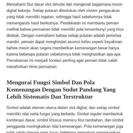
Memahami fitur dasar slot dimulai dari mengenali bagaimana mesin
digital bekerja. Setiap putaran ditentukan oleh sistem pengacakan
yang tidak memiliki ingatan, sehingga hasil sebelumnya tidak
memengaruhi hasil berikutnya. Pendekatan ini membantu pemain
melihat bahwa permainan tidak memiliki pola tersembunyi yang bisa
ditebak. Dengan memahami bahwa setiap putaran adalah peristiwa
mandiri, pemain dapat menghindari asumsi keliru seperti keyakinan
bahwa mesin akan segera memberikan kemenangan besar hanya
karena beberapa putaran sebelumnya tidak menghasilkan apa-apa.
Pemahaman ini menjadi fondasi penting agar pemain tidak salah
menafsirkan ritme permainan.
Mengurai Fungsi Simbol Dan Pola
Kemenangan Dengan Sudut Pandang Yang
Lebih Sistematis Dan Terstruktur
Simbol adalah elemen utama dalam slot digital, dan setiap simbol
memiliki nilai serta fungsi yang berbeda. Simbol reguler membentuk
kombinasi dasar, simbol khusus memicu fitur tambahan, dan simbol
pengganda meningkatkan nilai kemenangan. Pola kemenangan juga
tidak selalu berupa garis lurus; beberapa permainan menggunakan