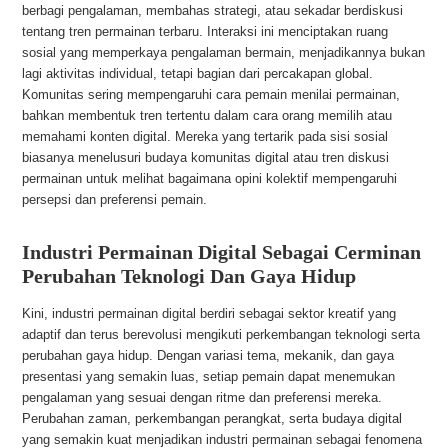
berbagi pengalaman, membahas strategi, atau sekadar berdiskusi
tentang tren permainan terbaru. Interaksi ini menciptakan ruang
sosial yang memperkaya pengalaman bermain, menjadikannya bukan
lagi aktivitas individual, tetapi bagian dari percakapan global.
Komunitas sering mempengaruhi cara pemain menilai permainan,
bahkan membentuk tren tertentu dalam cara orang memilih atau
memahami konten digital. Mereka yang tertarik pada sisi sosial
biasanya menelusuri
budaya komunitas digital
atau
tren diskusi
permainan
untuk melihat bagaimana opini kolektif mempengaruhi
persepsi dan preferensi pemain.
Industri Permainan Digital Sebagai Cerminan
Perubahan Teknologi Dan Gaya Hidup
Kini, industri permainan digital berdiri sebagai sektor kreatif yang
adaptif dan terus berevolusi mengikuti perkembangan teknologi serta
perubahan gaya hidup. Dengan variasi tema, mekanik, dan gaya
presentasi yang semakin luas, setiap pemain dapat menemukan
pengalaman yang sesuai dengan ritme dan preferensi mereka.
Perubahan zaman, perkembangan perangkat, serta budaya digital
yang semakin kuat menjadikan industri permainan sebagai fenomena