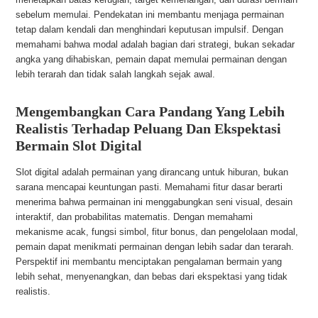
sebelum memulai. Pendekatan ini membantu menjaga permainan
tetap dalam kendali dan menghindari keputusan impulsif. Dengan
memahami bahwa modal adalah bagian dari strategi, bukan sekadar
angka yang dihabiskan, pemain dapat memulai permainan dengan
lebih terarah dan tidak salah langkah sejak awal.
Mengembangkan Cara Pandang Yang Lebih
Realistis Terhadap Peluang Dan Ekspektasi
Bermain Slot Digital
Slot digital adalah permainan yang dirancang untuk hiburan, bukan
sarana mencapai keuntungan pasti. Memahami fitur dasar berarti
menerima bahwa permainan ini menggabungkan seni visual, desain
interaktif, dan probabilitas matematis. Dengan memahami
mekanisme acak, fungsi simbol, fitur bonus, dan pengelolaan modal,
pemain dapat menikmati permainan dengan lebih sadar dan terarah.
Perspektif ini membantu menciptakan pengalaman bermain yang
lebih sehat, menyenangkan, dan bebas dari ekspektasi yang tidak
realistis.