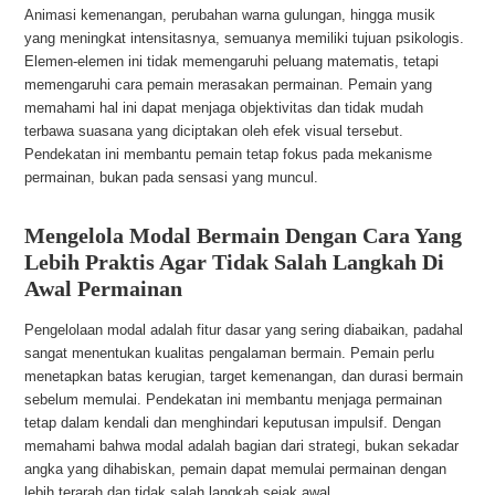
Animasi kemenangan, perubahan warna gulungan, hingga musik
yang meningkat intensitasnya, semuanya memiliki tujuan psikologis.
Elemen-elemen ini tidak memengaruhi peluang matematis, tetapi
memengaruhi cara pemain merasakan permainan. Pemain yang
memahami hal ini dapat menjaga objektivitas dan tidak mudah
terbawa suasana yang diciptakan oleh efek visual tersebut.
Pendekatan ini membantu pemain tetap fokus pada mekanisme
permainan, bukan pada sensasi yang muncul.
Mengelola Modal Bermain Dengan Cara Yang
Lebih Praktis Agar Tidak Salah Langkah Di
Awal Permainan
Pengelolaan modal adalah fitur dasar yang sering diabaikan, padahal
sangat menentukan kualitas pengalaman bermain. Pemain perlu
menetapkan batas kerugian, target kemenangan, dan durasi bermain
sebelum memulai. Pendekatan ini membantu menjaga permainan
tetap dalam kendali dan menghindari keputusan impulsif. Dengan
memahami bahwa modal adalah bagian dari strategi, bukan sekadar
angka yang dihabiskan, pemain dapat memulai permainan dengan
lebih terarah dan tidak salah langkah sejak awal.