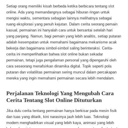
Setiap orang memiliki kisah berbeda ketika berbicara tentang
slot
online. Ada yang memandangnya sebagai hiburan ringan untuk
mengisi waktu, sementara sebagian lainnya melihatnya sebagai
ruang eksplorasi yang penuh kejutan. Dalam cerita seorang pemain
kasual, permainan ini hanyalah cara untuk bersantai setelah hari
yang panjang. Namun, bagi pemain yang lebih analitis, setiap putaran
adalah kesempatan untuk memahami bagaimana mekanisme acak
bekerja dan bagaimana simbol-simbol saling berinteraksi. Cerita-
cerita ini memperlihatkan bahwa slot online bukan sekadar
permainan, tetapi juga pengalaman personal yang dipengaruhi oleh
cara seseorang menafsirkan dinamika digital. Topik seperti
pola
putaran
dan
volatilitas permainan
sering muncul dalam percakapan
mereka yang ingin memahami permainan secara lebih mendalam.
Perjalanan Teknologi Yang Mengubah Cara
Cerita Tentang Slot Online Dituturkan
Jika dulu cerita tentang permainan hanya berkisar pada mesin fisik
dan tuas yang ditarik, kini narasinya jauh lebih luas. Teknologi
modern menghadirkan visual yang lebih kaya, animasi yang lebih