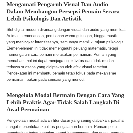
Mengamati Pengaruh Visual Dan Audio
Dalam Membangun Persepsi Pemain Secara
Lebih Psikologis Dan Artistik
Slot digital modern dirancang dengan visual dan audio yang memikat.
Animasi kemenangan, perubahan warna gulungan, hingga musik
yang meningkat intensitasnya, semuanya memiliki tujuan psikologis.
Elemen-elemen ini tidak memengaruhi peluang matematis, tetapi
memengaruhi cara pemain merasakan permainan. Pemain yang
memahami hal ini dapat menjaga objektivitas dan tidak mudah
terbawa suasana yang diciptakan oleh efek visual tersebut.
Pendekatan ini membantu pemain tetap fokus pada mekanisme
permainan, bukan pada sensasi yang muncul.
Mengelola Modal Bermain Dengan Cara Yang
Lebih Praktis Agar Tidak Salah Langkah Di
Awal Permainan
Pengelolaan modal adalah fitur dasar yang sering diabaikan, padahal
sangat menentukan kualitas pengalaman bermain. Pemain perlu
menetapkan batas kerugian, target kemenangan, dan durasi bermain