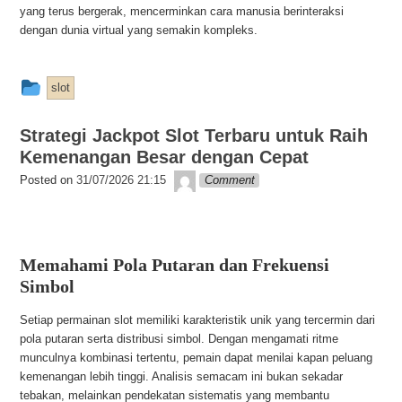
yang terus bergerak, mencerminkan cara manusia berinteraksi
dengan dunia virtual yang semakin kompleks.
This
slot
entry
Strategi Jackpot Slot Terbaru untuk Raih
was
Kemenangan Besar dengan Cepat
posted
Kobe
Posted on
31/07/2026 21:15
Comment
in
Memahami Pola Putaran dan Frekuensi
Simbol
Setiap permainan slot memiliki karakteristik unik yang tercermin dari
pola putaran serta distribusi simbol. Dengan mengamati ritme
munculnya kombinasi tertentu, pemain dapat menilai kapan peluang
kemenangan lebih tinggi. Analisis semacam ini bukan sekadar
tebakan, melainkan pendekatan sistematis yang membantu