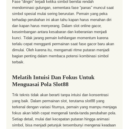
Fase “dingin” terjadi ketika simbol bernilai rendah
mendominasi gulungan, sementara fase “panas” muncul saat
simbol spesial mulai sering berurutan. Pemain yang peka
terhadap perubahan ini akan tahu kapan harus menahan diri
dan kapan harus menyerang. Dalam slot online gacor,
keseimbangan antara kesabaran dan keberanian menjadi
kunci. Tidak jarang pemain kehilangan momentum karena
terlalu cepat mengganti permainan saat fase gacor baru akan
dimulai. Oleh karena itu, mengamati ritme putaran menjadi
bagian penting dalam membaca potensi kombinasi simbol
terbaik.
Melatih Intuisi Dan Fokus Untuk
Menguasai Pola Slot88
Trik teknis tidak akan berarti tanpa intuisi dan konsentrasi
yang baik. Dalam permainan slot, terutama slot88 yang
terkenal dengan variasi fiturnya, pemain yang mampu menjaga
fokus akan lebih cepat mengenali tanda-tanda perubahan pola.
Setiap detail, mulai dari kecepatan putaran hingga animasi
simbol, bisa menjadi petunjuk tersembunyi mengenai keadaan