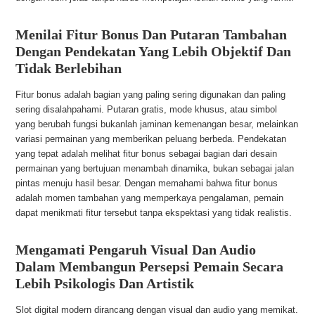
Menilai Fitur Bonus Dan Putaran Tambahan
Dengan Pendekatan Yang Lebih Objektif Dan
Tidak Berlebihan
Fitur bonus adalah bagian yang paling sering digunakan dan paling
sering disalahpahami. Putaran gratis, mode khusus, atau simbol
yang berubah fungsi bukanlah jaminan kemenangan besar, melainkan
variasi permainan yang memberikan peluang berbeda. Pendekatan
yang tepat adalah melihat fitur bonus sebagai bagian dari desain
permainan yang bertujuan menambah dinamika, bukan sebagai jalan
pintas menuju hasil besar. Dengan memahami bahwa fitur bonus
adalah momen tambahan yang memperkaya pengalaman, pemain
dapat menikmati fitur tersebut tanpa ekspektasi yang tidak realistis.
Mengamati Pengaruh Visual Dan Audio
Dalam Membangun Persepsi Pemain Secara
Lebih Psikologis Dan Artistik
Slot digital modern dirancang dengan visual dan audio yang memikat.