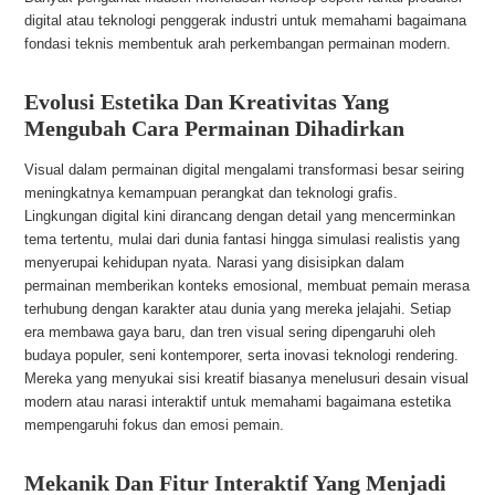
digital
atau
teknologi penggerak industri
untuk memahami bagaimana
fondasi teknis membentuk arah perkembangan permainan modern.
Evolusi Estetika Dan Kreativitas Yang
Mengubah Cara Permainan Dihadirkan
Visual dalam permainan digital mengalami transformasi besar seiring
meningkatnya kemampuan perangkat dan teknologi grafis.
Lingkungan digital kini dirancang dengan detail yang mencerminkan
tema tertentu, mulai dari dunia fantasi hingga simulasi realistis yang
menyerupai kehidupan nyata. Narasi yang disisipkan dalam
permainan memberikan konteks emosional, membuat pemain merasa
terhubung dengan karakter atau dunia yang mereka jelajahi. Setiap
era membawa gaya baru, dan tren visual sering dipengaruhi oleh
budaya populer, seni kontemporer, serta inovasi teknologi rendering.
Mereka yang menyukai sisi kreatif biasanya menelusuri
desain visual
modern
atau
narasi interaktif
untuk memahami bagaimana estetika
mempengaruhi fokus dan emosi pemain.
Mekanik Dan Fitur Interaktif Yang Menjadi