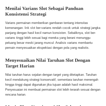
Menilai Varians Slot Sebagai Panduan
Konsistensi Strategi
Varians permainan memberikan gambaran tentang intensitas
kemenangan.
link slot
ber-varians rendah cocok untuk strategi jangka
panjang dengan hasil kecil namun konsisten. Sebaliknya, slot ber-
varians tinggi lebih sesuai bagi mereka yang berani menunggu
peluang besar meski jarang muncul. Analisis varians membantu
pemain menyesuaikan ekspektasi dengan pola yang realistis.
Menyesuaikan Nilai Taruhan Slot Dengan
Target Harian
Nilai taruhan harus sejalan dengan target yang ditetapkan. Taruhan
kecil mendukung strategi konservatif, sementara taruhan menengah
hingga tinggi dapat digunakan jika tujuan adalah hasil maksimal.
Penyesuaian ini membuat permainan slot lebih terarah sesuai dengan
rencana harian.