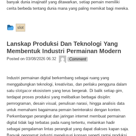
banyak dunia imajinatif yang ditawarkan, setiap pemain memiliki
cerita berbeda tentang dunia mana yang paling memikat bagi mereka.
This
slot
entry
Lanskap Produksi Dan Teknologi Yang
was
Membentuk Industri Permainan Modern
posted
Kobe
Posted on
03/08/2026 06:32
Comment
in
Industri permainan digital berkembang sebagai ruang yang
menggabungkan teknologi, kreativitas, dan perilaku pengguna dalam
satu
slotgacor
ekosistem yang terus bergerak. Di balik setiap gim,
terdapat proses produksi yang melibatkan berbagai disiplin:
pemrograman, desain visual, penulisan narasi, hingga analisis data
untuk memahami bagaimana pemain berinteraksi dengan konten.
Perkembangan perangkat dan jaringan internet membuat permainan
digital tidak lagi terbatas pada ruang tertentu, melainkan hadir
sebagai pengalaman lintas perangkat yang dapat diakses kapan saja.
Banyak pengamat industri menelusuri konsep seperti
rantai produksi