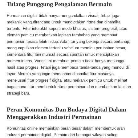
Tulang Punggung Pengalaman Bermain
Permainan digital tidak hanya mengandalkan visual, tetapi juga
mekanik yang dirancang untuk menciptakan ritme dan dinamika
tertentu. Fitur interaktif seperti mode khusus, sistem progresif, atau
elemen pemicu memberikan lapisan tambahan yang membuat
permainan terasa lebih hidup. Ada fitur yang bekerja secara bertahap,
mengumpulkan elemen tertentu sebelum memicu perubahan besar,
sementara fitur lain muncul secara spontan untuk menciptakan
momen intens. Variasi ini membuat pemain tidak hanya menunggu
hasil atau progres, tetapi juga membaca tanda-tanda yang muncul di
layar. Mereka yang ingin memahami dinamika fitur biasanya
menelusuri
fitur progresif digital
atau
mekanik pemicu
untuk melihat
bagaimana fitur membentuk ritme permainan dan memberikan lapisan
strategi baru.
Peran Komunitas Dan Budaya Digital Dalam
Menggerakkan Industri Permainan
Komunitas online memainkan peran besar dalam membentuk arah
industri permainan digital. Pemain dari berbagai wilayah saling