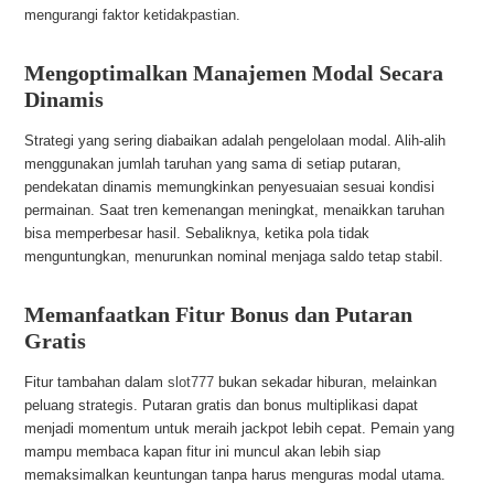
mengurangi faktor ketidakpastian.
Mengoptimalkan Manajemen Modal Secara
Dinamis
Strategi yang sering diabaikan adalah pengelolaan modal. Alih-alih
menggunakan jumlah taruhan yang sama di setiap putaran,
pendekatan dinamis memungkinkan penyesuaian sesuai kondisi
permainan. Saat tren kemenangan meningkat, menaikkan taruhan
bisa memperbesar hasil. Sebaliknya, ketika pola tidak
menguntungkan, menurunkan nominal menjaga saldo tetap stabil.
Memanfaatkan Fitur Bonus dan Putaran
Gratis
Fitur tambahan dalam
slot777
bukan sekadar hiburan, melainkan
peluang strategis. Putaran gratis dan bonus multiplikasi dapat
menjadi momentum untuk meraih jackpot lebih cepat. Pemain yang
mampu membaca kapan fitur ini muncul akan lebih siap
memaksimalkan keuntungan tanpa harus menguras modal utama.