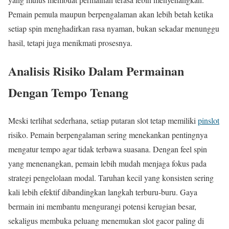
Pemain pemula maupun berpengalaman akan lebih betah ketika
setiap spin menghadirkan rasa nyaman, bukan sekadar menunggu
hasil, tetapi juga menikmati prosesnya.
Analisis Risiko Dalam Permainan
Dengan Tempo Tenang
Meski terlihat sederhana, setiap putaran slot tetap memiliki
pinslot
risiko. Pemain berpengalaman sering menekankan pentingnya
mengatur tempo agar tidak terbawa suasana. Dengan feel spin
yang menenangkan, pemain lebih mudah menjaga fokus pada
strategi pengelolaan modal. Taruhan kecil yang konsisten sering
kali lebih efektif dibandingkan langkah terburu-buru. Gaya
bermain ini membantu mengurangi potensi kerugian besar,
sekaligus membuka peluang menemukan slot gacor paling di