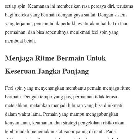
setiap spin. Keamanan ini memberikan rasa percaya diri, terutama
bagi mereka yang bermain dengan gaya santai. Dengan sistem
yang terjamin, pemain tidak perlu khawatir akan hal-hal di luar
permainan, dan bisa sepenuhnya menikmati feel spin yang
membuat betah.
Menjaga Ritme Bermain Untuk
Keseruan Jangka Panjang
Feel spin yang menyenangkan membantu pemain menjaga ritme
bermain. Dengan tempo yang pas, permainan tidak terasa
melelahkan, melainkan menjadi hiburan yang bisa dinikmati
dalam waktu lama. Pemain yang mampu menggabungkan
kenyamanan, keamanan, dan strategi pengelolaan risiko akan
lebih mudah menemukan slot gacor paling di nanti. Pada