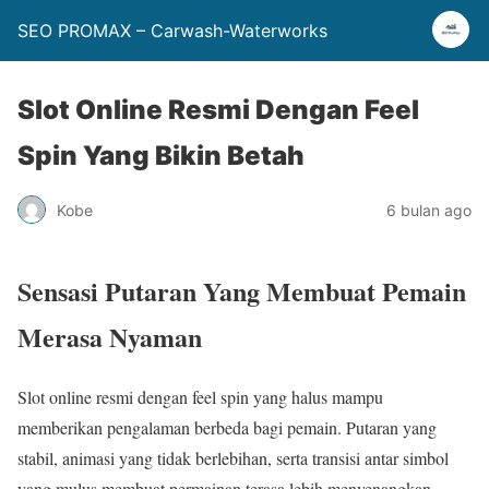
SEO PROMAX – Carwash-Waterworks
Slot Online Resmi Dengan Feel
Spin Yang Bikin Betah
Kobe
6 bulan ago
Sensasi Putaran Yang Membuat Pemain
Merasa Nyaman
Slot online resmi dengan feel spin yang halus mampu
memberikan pengalaman berbeda bagi pemain. Putaran yang
stabil, animasi yang tidak berlebihan, serta transisi antar simbol
yang mulus membuat permainan terasa lebih menyenangkan.