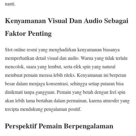
nanti.
Kenyamanan Visual Dan Audio Sebagai
Faktor Penting
Slot online resmi yang menghadirkan kenyamanan biasanya
memperhatikan detail visual dan audio. Warna yang tidak terlalu
mencolok, suara yang lembut, serta efek spin yang natural
membuat pemain merasa lebih rileks. Kenyamanan ini berperan
besar dalam menjaga konsentrasi, sehingga setiap putaran bisa
dinikmati tanpa gangguan. Pemain yang betah dengan feel spin
akan lebih lama bertahan dalam permainan, karena atmosfer yang
tercipta mendukung pengalaman positif.
Perspektif Pemain Berpengalaman