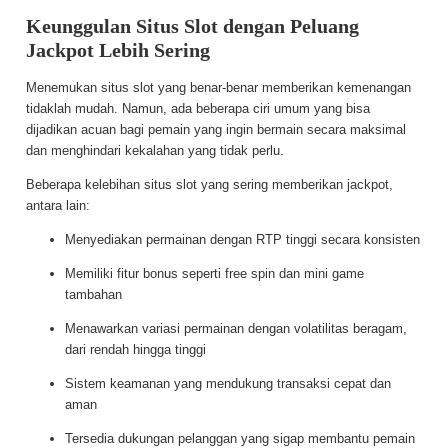
Keunggulan Situs Slot dengan Peluang
Jackpot Lebih Sering
Menemukan situs slot yang benar-benar memberikan kemenangan
tidaklah mudah. Namun, ada beberapa ciri umum yang bisa
dijadikan acuan bagi pemain yang ingin bermain secara maksimal
dan menghindari kekalahan yang tidak perlu.
Beberapa kelebihan situs slot yang sering memberikan jackpot,
antara lain:
Menyediakan permainan dengan RTP tinggi secara konsisten
Memiliki fitur bonus seperti free spin dan mini game
tambahan
Menawarkan variasi permainan dengan volatilitas beragam,
dari rendah hingga tinggi
Sistem keamanan yang mendukung transaksi cepat dan
aman
Tersedia dukungan pelanggan yang sigap membantu pemain