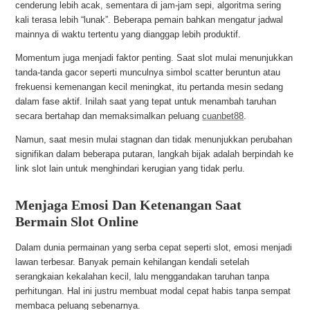
cenderung lebih acak, sementara di jam-jam sepi, algoritma sering
kali terasa lebih “lunak”. Beberapa pemain bahkan mengatur jadwal
mainnya di waktu tertentu yang dianggap lebih produktif.
Momentum juga menjadi faktor penting. Saat slot mulai menunjukkan
tanda-tanda gacor seperti munculnya simbol scatter beruntun atau
frekuensi kemenangan kecil meningkat, itu pertanda mesin sedang
dalam fase aktif. Inilah saat yang tepat untuk menambah taruhan
secara bertahap dan memaksimalkan peluang
cuanbet88
.
Namun, saat mesin mulai stagnan dan tidak menunjukkan perubahan
signifikan dalam beberapa putaran, langkah bijak adalah berpindah ke
link slot lain untuk menghindari kerugian yang tidak perlu.
Menjaga Emosi Dan Ketenangan Saat
Bermain Slot Online
Dalam dunia permainan yang serba cepat seperti slot, emosi menjadi
lawan terbesar. Banyak pemain kehilangan kendali setelah
serangkaian kekalahan kecil, lalu menggandakan taruhan tanpa
perhitungan. Hal ini justru membuat modal cepat habis tanpa sempat
membaca peluang sebenarnya.