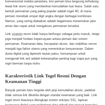
konvensional melalui perantara, kini pemain bisa langsung terhubung
lewat link resmi yang memberikan kemudahan luar biasa. Salah satu
bentuk permainan yang paling populer adalah togel 4D, di mana
pemain menebak empat digit angka dengan berbagai kombinasi.
Namun, yang sering diabaikan adalah bagaimana menemukan jalur
aman dan cepat untuk mengakses permainan tersebut.
Link
visatoto
resmi tidak hanya berfungsi sebagai pintu masuk, tetapi
juga menjadi fondasi kepercayaan antara pemain dan sistem
permainan. Keamanan data, kecepatan akses, dan stabilitas server
menjadi tiga faktor utama yang menentukan kenyamanan. Dalam
dunia digital yang dipenuhi tautan palsu, kemampuan untuk
mengenali link asli adalah keterampilan penting bagi siapa pun yang
ingin bermain tanpa risiko.
Karakteristik Link Togel Resmi Dengan
Keamanan Tinggi
Banyak pemain baru tergoda oleh janji kemudahan akses, padahal
tidak semua link dikelola dengan standar keamanan yang baik. Link
togel resmi biasanya dilengkapi sistem enkripsi SSL, lapisan
keamanan digital yang melindungi data pribadi dan riwayat transaksi.