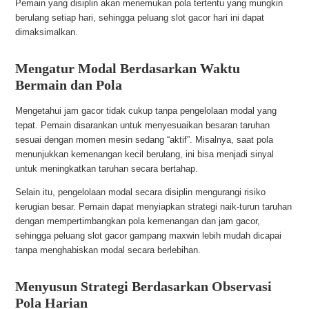
Pemain yang disiplin akan menemukan pola tertentu yang mungkin
berulang setiap hari, sehingga peluang slot gacor hari ini dapat
dimaksimalkan.
Mengatur Modal Berdasarkan Waktu
Bermain dan Pola
Mengetahui jam gacor tidak cukup tanpa pengelolaan modal yang
tepat. Pemain disarankan untuk menyesuaikan besaran taruhan
sesuai dengan momen mesin sedang “aktif”. Misalnya, saat pola
menunjukkan kemenangan kecil berulang, ini bisa menjadi sinyal
untuk meningkatkan taruhan secara bertahap.
Selain itu, pengelolaan modal secara disiplin mengurangi risiko
kerugian besar. Pemain dapat menyiapkan strategi naik-turun taruhan
dengan mempertimbangkan pola kemenangan dan jam gacor,
sehingga peluang slot gacor gampang maxwin lebih mudah dicapai
tanpa menghabiskan modal secara berlebihan.
Menyusun Strategi Berdasarkan Observasi
Pola Harian