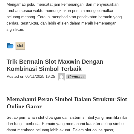
Mengamati pola, mencatat jam kemenangan, dan menyesuaikan
taruhan sesuai waktu memungkinkan pemain mengoptimalkan
peluang menang. Cara ini menghadirkan pendekatan bermain yang
cerdas, terstruktur, dan lebih efisien dalam meraih kemenangan
signifikan.
This
slot
entry
Trik Bermain Slot Maxwin Dengan
was
Kombinasi Simbol Terbaik
posted
Kobe
Posted on
06/11/2025 19:25
Comment
in
Memahami Peran Simbol Dalam Struktur Slot
Online Gacor
Setiap permainan slot dibangun dari sistem simbol yang memiliki nilai
dan fungsi berbeda. Pemain yang memahami karakter setiap simbol
dapat membaca peluang lebih akurat. Dalam slot online gacor,