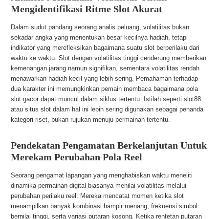
Mengidentifikasi Ritme Slot Akurat
Dalam sudut pandang seorang analis peluang, volatilitas bukan
sekadar angka yang menentukan besar kecilnya hadiah, tetapi
indikator yang merefleksikan bagaimana suatu slot berperilaku dari
waktu ke waktu. Slot dengan volatilitas tinggi cenderung memberikan
kemenangan jarang namun signifikan, sementara volatilitas rendah
menawarkan hadiah kecil yang lebih sering. Pemahaman terhadap
dua karakter ini memungkinkan pemain membaca bagaimana pola
slot gacor dapat muncul dalam siklus tertentu. Istilah seperti slot88
atau situs slot dalam hal ini lebih sering digunakan sebagai penanda
kategori riset, bukan rujukan menuju permainan tertentu.
Pendekatan Pengamatan Berkelanjutan Untuk
Merekam Perubahan Pola Reel
Seorang pengamat lapangan yang menghabiskan waktu meneliti
dinamika permainan digital biasanya menilai volatilitas melalui
perubahan perilaku reel. Mereka mencatat momen ketika slot
menampilkan banyak kombinasi hampir menang, frekuensi simbol
bernilai tinggi, serta variasi putaran kosong. Ketika rentetan putaran