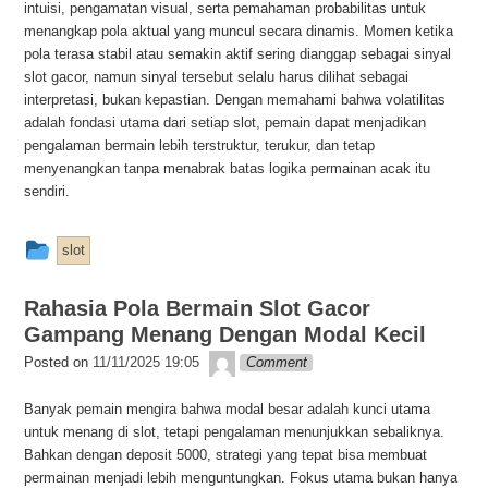
intuisi, pengamatan visual, serta pemahaman probabilitas untuk
menangkap pola aktual yang muncul secara dinamis. Momen ketika
pola terasa stabil atau semakin aktif sering dianggap sebagai sinyal
slot gacor, namun sinyal tersebut selalu harus dilihat sebagai
interpretasi, bukan kepastian. Dengan memahami bahwa volatilitas
adalah fondasi utama dari setiap slot, pemain dapat menjadikan
pengalaman bermain lebih terstruktur, terukur, dan tetap
menyenangkan tanpa menabrak batas logika permainan acak itu
sendiri.
This
slot
entry
Rahasia Pola Bermain Slot Gacor
was
Gampang Menang Dengan Modal Kecil
posted
Kobe
Posted on
11/11/2025 19:05
Comment
in
Banyak pemain mengira bahwa modal besar adalah kunci utama
untuk menang di slot, tetapi pengalaman menunjukkan sebaliknya.
Bahkan dengan deposit 5000, strategi yang tepat bisa membuat
permainan menjadi lebih menguntungkan. Fokus utama bukan hanya