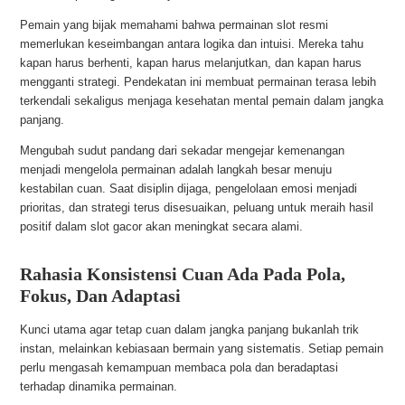
Pemain yang bijak memahami bahwa permainan slot resmi
memerlukan keseimbangan antara logika dan intuisi. Mereka tahu
kapan harus berhenti, kapan harus melanjutkan, dan kapan harus
mengganti strategi. Pendekatan ini membuat permainan terasa lebih
terkendali sekaligus menjaga kesehatan mental pemain dalam jangka
panjang.
Mengubah sudut pandang dari sekadar mengejar kemenangan
menjadi mengelola permainan adalah langkah besar menuju
kestabilan cuan. Saat disiplin dijaga, pengelolaan emosi menjadi
prioritas, dan strategi terus disesuaikan, peluang untuk meraih hasil
positif dalam slot gacor akan meningkat secara alami.
Rahasia Konsistensi Cuan Ada Pada Pola,
Fokus, Dan Adaptasi
Kunci utama agar tetap cuan dalam jangka panjang bukanlah trik
instan, melainkan kebiasaan bermain yang sistematis. Setiap pemain
perlu mengasah kemampuan membaca pola dan beradaptasi
terhadap dinamika permainan.