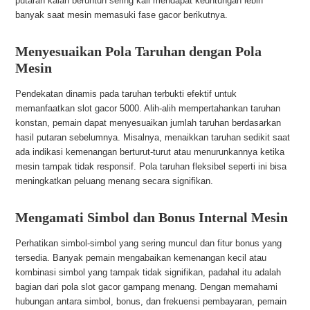
putaran kalah beruntun sering kali mendapat keuntungan lebih
banyak saat mesin memasuki fase gacor berikutnya.
Menyesuaikan Pola Taruhan dengan Pola
Mesin
Pendekatan dinamis pada taruhan terbukti efektif untuk
memanfaatkan slot gacor 5000. Alih-alih mempertahankan taruhan
konstan, pemain dapat menyesuaikan jumlah taruhan berdasarkan
hasil putaran sebelumnya. Misalnya, menaikkan taruhan sedikit saat
ada indikasi kemenangan berturut-turut atau menurunkannya ketika
mesin tampak tidak responsif. Pola taruhan fleksibel seperti ini bisa
meningkatkan peluang menang secara signifikan.
Mengamati Simbol dan Bonus Internal Mesin
Perhatikan simbol-simbol yang sering muncul dan fitur bonus yang
tersedia. Banyak pemain mengabaikan kemenangan kecil atau
kombinasi simbol yang tampak tidak signifikan, padahal itu adalah
bagian dari pola slot gacor gampang menang. Dengan memahami
hubungan antara simbol, bonus, dan frekuensi pembayaran, pemain