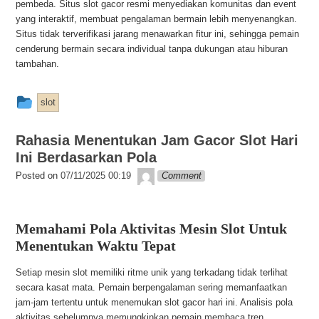
pembeda. Situs slot gacor resmi menyediakan komunitas dan event
yang interaktif, membuat pengalaman bermain lebih menyenangkan.
Situs tidak terverifikasi jarang menawarkan fitur ini, sehingga pemain
cenderung bermain secara individual tanpa dukungan atau hiburan
tambahan.
This
slot
entry
Rahasia Menentukan Jam Gacor Slot Hari
was
Ini Berdasarkan Pola
posted
Kobe
Posted on
07/11/2025 00:19
Comment
in
Memahami Pola Aktivitas Mesin Slot Untuk
Menentukan Waktu Tepat
Setiap mesin slot memiliki ritme unik yang terkadang tidak terlihat
secara kasat mata. Pemain berpengalaman sering memanfaatkan
jam-jam tertentu untuk menemukan slot gacor hari ini. Analisis pola
aktivitas sebelumnya memungkinkan pemain membaca tren