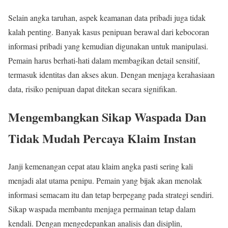
Selain angka taruhan, aspek keamanan data pribadi juga tidak
kalah penting. Banyak kasus penipuan berawal dari kebocoran
informasi pribadi yang kemudian digunakan untuk manipulasi.
Pemain harus berhati-hati dalam membagikan detail sensitif,
termasuk identitas dan akses akun. Dengan menjaga kerahasiaan
data, risiko penipuan dapat ditekan secara signifikan.
Mengembangkan Sikap Waspada Dan
Tidak Mudah Percaya Klaim Instan
Janji kemenangan cepat atau klaim angka pasti sering kali
menjadi alat utama penipu. Pemain yang bijak akan menolak
informasi semacam itu dan tetap berpegang pada strategi sendiri.
Sikap waspada membantu menjaga permainan tetap dalam
kendali. Dengan mengedepankan analisis dan disiplin,