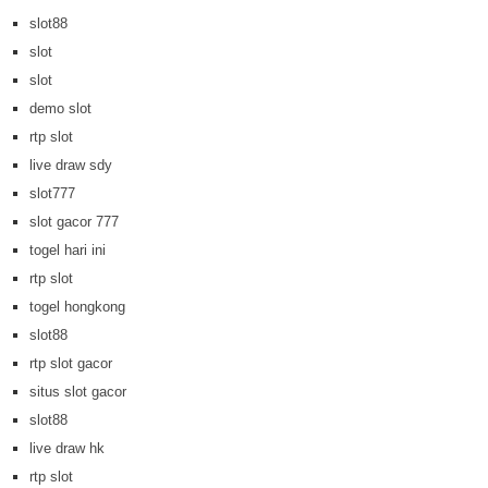
slot88
slot
slot
demo slot
rtp slot
live draw sdy
slot777
slot gacor 777
togel hari ini
rtp slot
togel hongkong
slot88
rtp slot gacor
situs slot gacor
slot88
live draw hk
rtp slot