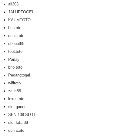
all303
JALURTOGEL
KAUMTOTO
briototo
duniatoto
sbobet88
top1toto
Parlay
brio toto
Pedangtogel
wifitoto
zeus88
lexustoto
slot gacor
SENI108 SLOT
slot fafa 88
duniatoto