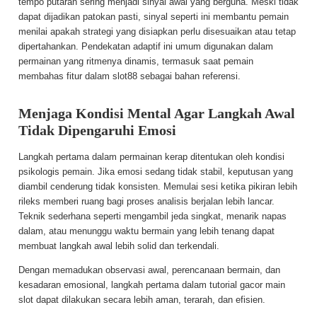
tempo putaran sering menjadi sinyal awal yang berguna. Meski tidak
dapat dijadikan patokan pasti, sinyal seperti ini membantu pemain
menilai apakah strategi yang disiapkan perlu disesuaikan atau tetap
dipertahankan. Pendekatan adaptif ini umum digunakan dalam
permainan yang ritmenya dinamis, termasuk saat pemain
membahas fitur dalam slot88 sebagai bahan referensi.
Menjaga Kondisi Mental Agar Langkah Awal
Tidak Dipengaruhi Emosi
Langkah pertama dalam permainan kerap ditentukan oleh kondisi
psikologis pemain. Jika emosi sedang tidak stabil, keputusan yang
diambil cenderung tidak konsisten. Memulai sesi ketika pikiran lebih
rileks memberi ruang bagi proses analisis berjalan lebih lancar.
Teknik sederhana seperti mengambil jeda singkat, menarik napas
dalam, atau menunggu waktu bermain yang lebih tenang dapat
membuat langkah awal lebih solid dan terkendali.
Dengan memadukan observasi awal, perencanaan bermain, dan
kesadaran emosional, langkah pertama dalam tutorial gacor main
slot dapat dilakukan secara lebih aman, terarah, dan efisien.