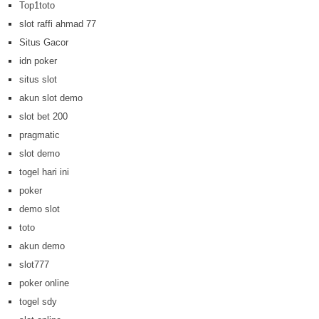
Top1toto
slot raffi ahmad 77
Situs Gacor
idn poker
situs slot
akun slot demo
slot bet 200
pragmatic
slot demo
togel hari ini
poker
demo slot
toto
akun demo
slot777
poker online
togel sdy