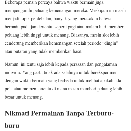
Beberapa pemain percaya bahwa waktu bermain juga
mempengaruhi peluang kemenangan mereka. Meskipun ini masih
menjadi topik perdebatan, banyak yang merasakan bahwa
bermain pada jam tertentu, seperti pagi atau malam hari, memberi
peluang lebih tinggi untuk menang. Biasanya, mesin slot lebih
cenderung memberikan kemenangan setelah periode “dingin”
atau putaran yang tidak memberikan hasil.
Namun, ini tentu saja lebih kepada perasaan dan pengalaman
individu. Yang pasti, tidak ada salahnya untuk bereksperimen
dengan waktu bermain yang berbeda untuk melihat apakah ada
pola atau momen tertentu di mana mesin memberi peluang lebih
besar untuk menang.
Nikmati Permainan Tanpa Terburu-
buru