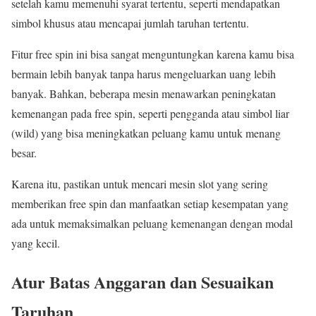
setelah kamu memenuhi syarat tertentu, seperti mendapatkan
simbol khusus atau mencapai jumlah taruhan tertentu.
Fitur free spin ini bisa sangat menguntungkan karena kamu bisa
bermain lebih banyak tanpa harus mengeluarkan uang lebih
banyak. Bahkan, beberapa mesin menawarkan peningkatan
kemenangan pada free spin, seperti pengganda atau simbol liar
(wild) yang bisa meningkatkan peluang kamu untuk menang
besar.
Karena itu, pastikan untuk mencari mesin slot yang sering
memberikan free spin dan manfaatkan setiap kesempatan yang
ada untuk memaksimalkan peluang kemenangan dengan modal
yang kecil.
Atur Batas Anggaran dan Sesuaikan
Taruhan