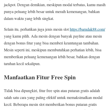
jackpot. Dengan demikian, meskipun modal terbatas, kamu masih
punya peluang lebih besar untuk meraih kemenangan, bahkan
dalam waktu yang lebih singkat.
Selain itu, perhatikan juga jenis mesin slot
https://barudak88.com/
yang kamu pilih. Ada mesin dengan banyak payline atau mesin
dengan bonus fitur yang bisa memberi keuntungan tambahan.
Mesin seperti ini, meskipun membutuhkan perhatian lebih, bisa
memberikan peluang kemenangan lebih besar, bahkan dengan
taruhan kecil sekalipun.
Manfaatkan Fitur Free Spin
Tidak bisa dipungkiri, fitur free spin atau putaran gratis adalah
salah satu cara yang paling efektif untuk memaksimalkan modal
kecil. Beberapa mesin slot memberikan bonus putaran gratis