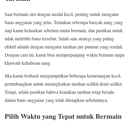
Saat bermain slot dengan modal kecil, penting untuk mengatur
batas anggaran yang jelas. Tentukan seberapa banyak uang yang
siap kamu keluarkan sebelum mulai bermain, dan pastikan untuk
tidak melebihi batas tersebut. Salah satu strategi yang paling
efektif adalah dengan mengatur taruhan per putaran yang rendah.
Dengan cara ini, kamu bisa memperpanjang waktu bermain tanpa
khawatir kehabisan uang.
Jika kamu berhasil mengumpulkan beberapa kemenangan kecil,
pertimbangkan untuk meningkatkan taruhan sedikit demi sedikit.
Tetapi, selalu pastikan bahwa kenaikan taruhan tetap berada
dalam batas anggaran yang telah ditetapkan sebelumnya.
Pilih Waktu yang Tepat untuk Bermain