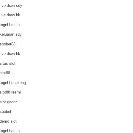
live draw sdy
live draw hk
togel hari ini
keluaran sdy
sbobet88
live draw hk
situs slot
slot88
togel hongkong
slot88 resmi
slot gacor
sbobet
demo slot
togel hari ini