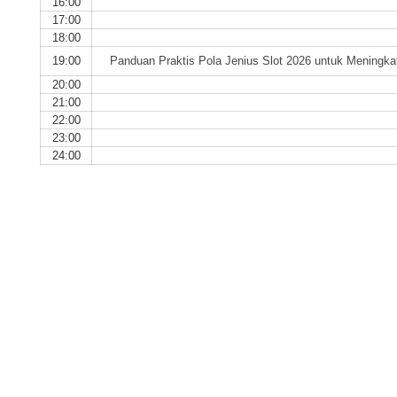
16:00
17:00
18:00
19:00
Panduan Praktis Pola Jenius Slot 2026 untuk Meningk
20:00
21:00
22:00
23:00
24:00