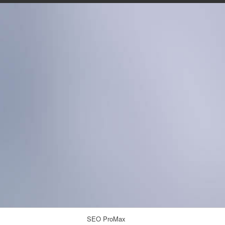
Skip
Skip
Skip
to
to
to
content
BLOCK-
BLOCK-
2
3
SEO ProMax