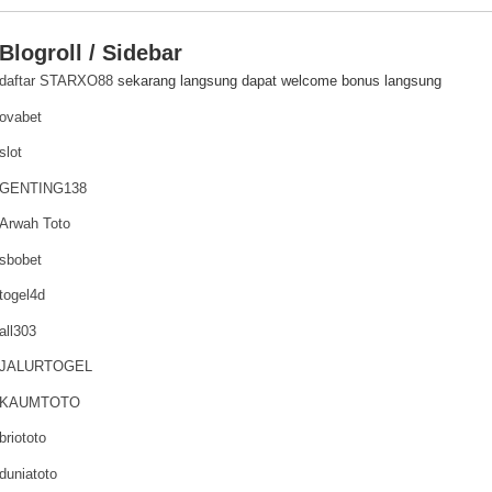
Blogroll / Sidebar
daftar STARXO88
sekarang langsung dapat welcome bonus langsung
ovabet
slot
GENTING138
Arwah Toto
sbobet
togel4d
all303
JALURTOGEL
KAUMTOTO
briototo
duniatoto