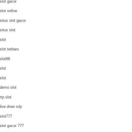
slot gacor
slot online
situs slot gacor
situs slot
slot
slot terbaru
slot88
slot
slot
demo slot
rtp slot
live draw sdy
slot777
slot gacor 777