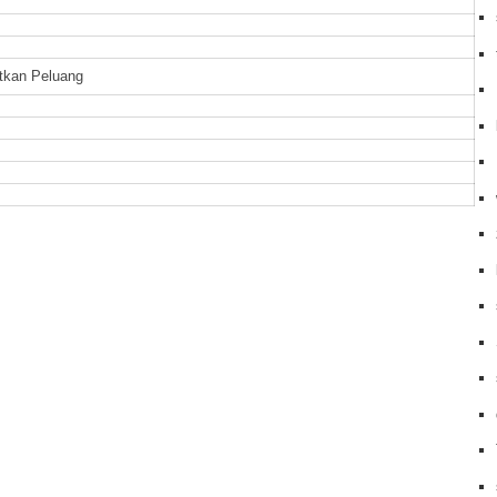
atkan Peluang