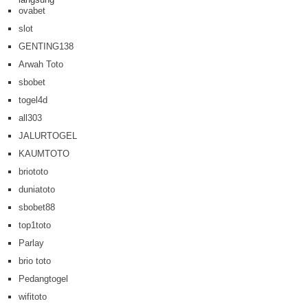
ovabet
slot
GENTING138
Arwah Toto
sbobet
togel4d
all303
JALURTOGEL
KAUMTOTO
briototo
duniatoto
sbobet88
top1toto
Parlay
brio toto
Pedangtogel
wifitoto